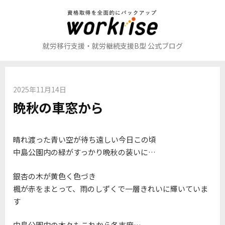
コ
ン
テ
ン
就労移行支援・就労継続支援B型 公式ブログ
ツ
へ
ス
2025年11月14日
キ
晩秋の車窓から
ッ
プ
晴れ渡った青い空が待ち遠しい今日この頃
中島公園内の緑がすっかり晩秋の装いに…
銀杏の木が黄色く色づき
楓が赤をまとって、雨のしずくで一層きれいに輝いていま
す
中島公園内の木々もこれから冬支度…