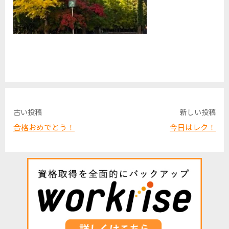
古い投稿
新しい投稿
合格おめでとう！
今日はレク！
投
稿
ナ
ビ
ゲ