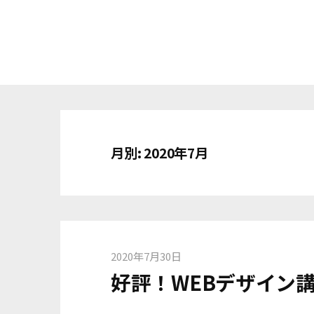
コ
ン
テ
ン
ツ
へ
ス
キ
月別: 2020年7月
ッ
プ
2020年7月30日
好評！WEBデザイン