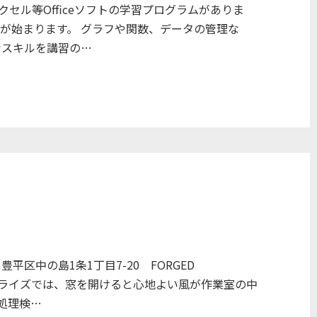
セル等Officeソフトの学習プログラムがありま
習が始まります。 グラフや関数、データの管理な
なスキルを講習の…
区中の島1条1丁目7-20 FORGED
ワークライズでは、窓を開けると心地よい風が作業室の中
処理検…