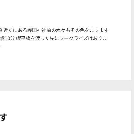
頃 近くにある護国神社前の木々もその色をますます
歩10分 幌平橋を渡った先にワークライズはありま
…
す