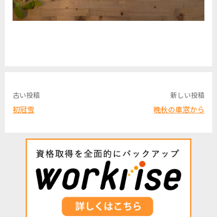
古い投稿
新しい投稿
初冠雪
晩秋の車窓から
投
稿
ナ
ビ
ゲ
ー