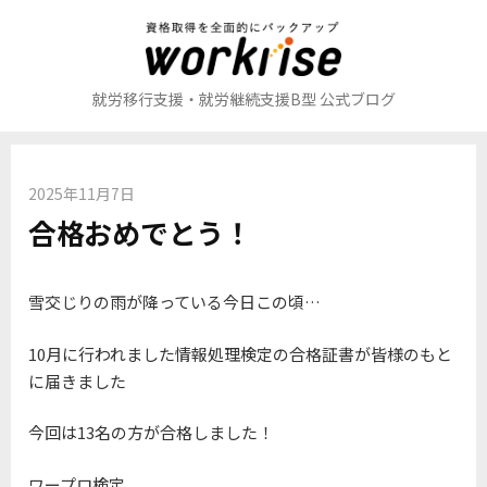
コ
ン
テ
ン
就労移行支援・就労継続支援B型 公式ブログ
ツ
へ
ス
2025年11月7日
キ
合格おめでとう！
ッ
プ
雪交じりの雨が降っている今日この頃…
10月に行われました情報処理検定の合格証書が皆様のもと
に届きました
今回は13名の方が合格しました！
ワープロ検定