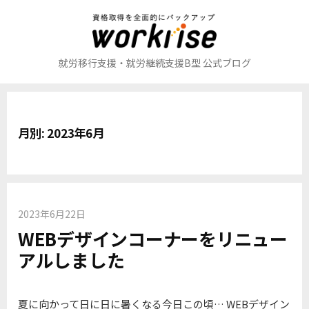
コ
ン
テ
ン
就労移行支援・就労継続支援B型 公式ブログ
ツ
へ
ス
キ
月別: 2023年6月
ッ
プ
2023年6月22日
WEBデザインコーナーをリニュー
アルしました
夏に向かって日に日に暑くなる今日この頃… WEBデザイン