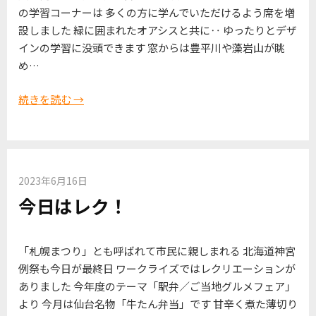
の学習コーナーは 多くの方に学んでいただけるよう席を増
設しました 緑に囲まれたオアシスと共に‥ ゆったりとデザ
インの学習に没頭できます 窓からは豊平川や藻岩山が眺
め…
続きを読む →
2023年6月16日
今日はレク！
「札幌まつり」とも呼ばれて市民に親しまれる 北海道神宮
例祭も今日が最終日 ワークライズではレクリエーションが
ありました 今年度のテーマ「駅弁／ご当地グルメフェア」
より 今月は仙台名物「牛たん弁当」です 甘辛く煮た薄切り