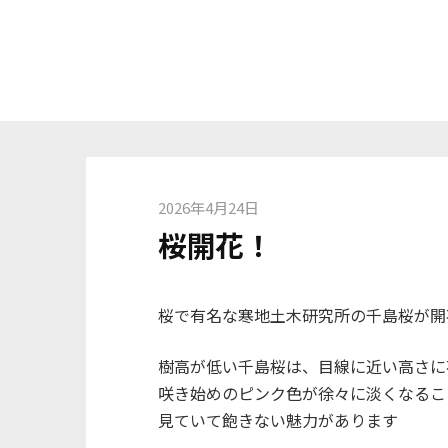
コ
ン
テ
ン
ツ
へ
ス
キ
2026年4月24日
ッ
桜開花！
プ
桜で有名な寒地土木研究所の千島桜が開
樹高が低い千島桜は、目線に近い高さに
咲き始めのピンク色が徐々に淡くなるこ
見ていて飽きない魅力があります